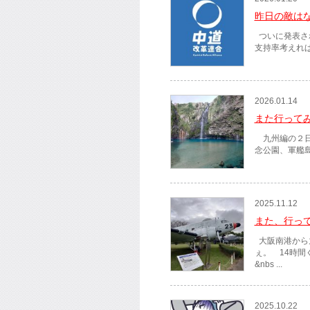
昨日の敵は
ついに発表さ
支持率考えれば
2026.01.14
また行って
九州編の２日
念公園、軍艦島
2025.11.12
また、行っ
大阪南港から
ぇ。 14時間
&nbs ...
2025.10.22