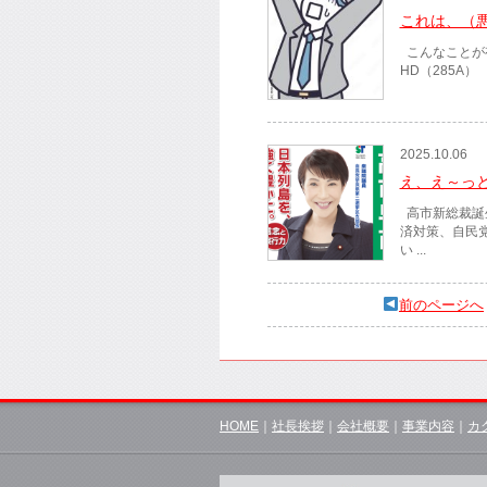
これは、（
こんなことが
HD（285A
2025.10.06
え、え～っ
高市新総裁誕
済対策、自民
い ...
前のページへ
HOME
｜
社長挨拶
｜
会社概要
｜
事業内容
｜
カ