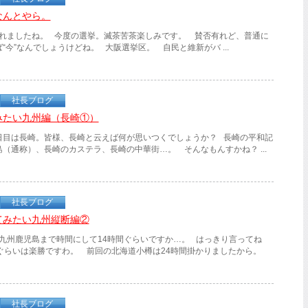
なんとやら。
れましたね。 今度の選挙。滅茶苦茶楽しみです。 賛否有れど、普通に
“今”なんでしょうけどね。 大阪選挙区。 自民と維新がバ ...
社長ブログ
みたい九州編（長崎①）
目は長崎。皆様、長崎と云えば何が思いつくでしょうか？ 長崎の平和記
（通称）、長崎のカステラ、長崎の中華街…。 そんなもんすかね？ ...
社長ブログ
てみたい九州縦断編②
九州鹿児島まで時間にして14時間ぐらいですか…。 はっきり言ってね
ぐらいは楽勝ですわ。 前回の北海道小樽は24時間掛かりましたから。
社長ブログ