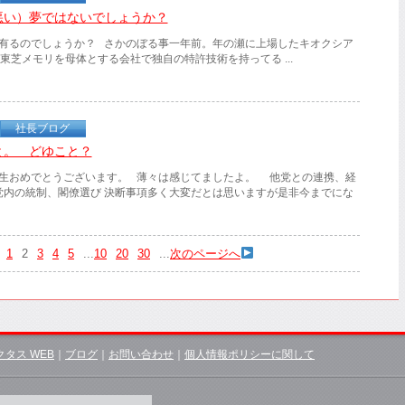
悪い）夢ではないでしょうか？
有るのでしょうか？ さかのぼる事一年前。年の瀬に上場したキオクシア
） 東芝メモリを母体とする会社で独自の特許技術を持ってる ...
社長ブログ
と。 どゆこと？
生おめでとうございます。 薄々は感じてましたよ。 他党との連携、経
党内の統制、閣僚選び 決断事項多く大変だとは思いますが是非今までにな
1
2
3
4
5
...
10
20
30
...
次のページへ
クタス WEB
｜
ブログ
｜
お問い合わせ
｜
個人情報ポリシーに関して