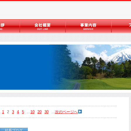
1
2
3
4
5
...
10
20
30
...
次のページへ
社長ブログ