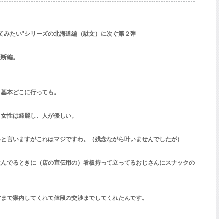
てみたい”シリーズの北海道編（駄文）に次ぐ第２弾
縦断編。
基本どこに行っても。
、女性は綺麗し、人が優しい。
いと言いますがこれはマジですわ。（残念ながら叶いませんでしたが）
飲んでるときに（店の宣伝用の）看板持って立ってるおじさんにスナックの
前まで案内してくれて値段の交渉までしてくれたんです。