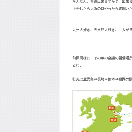
そんなん、普通出来ますか？ 出来
下手したら大阪の奴やったら道聞い
九州大好き、天文館大好き。 人が
前回同様に、その年の会議の開催場
とに。
行先は鹿児島⇒長崎⇒熊本⇒福岡の