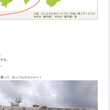
う。
歩する。
る。
に乗って、れっつらＧＯじゃー！